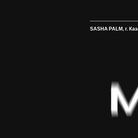
SASHA PALM, г. Ка
Представить 
на кру