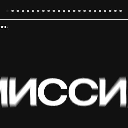
зань
01
работы международных цифровых художников
пнейшем медиаэкране в центре Москвы