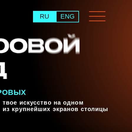
RU
ENG
усство на одном
нейших экранов столицы
ТЯБРЯ