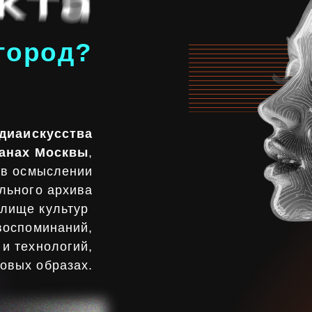
кусства
 Москвы
,
мыслении
о архива
 культур
минаний,
нологий,
образах.