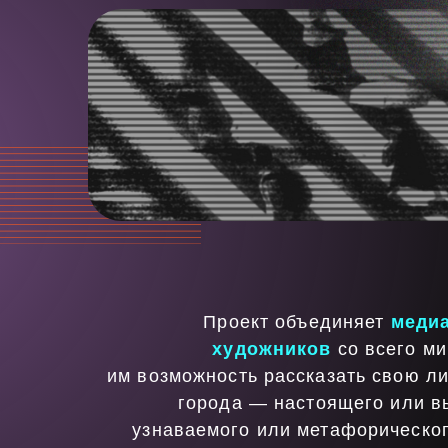
Проект объединяет
медиа и ц
художников
со всего мира, п
им возможность рассказать свою личную
города — настоящего или вымыш
узнаваемого или метафорического — п
каким они видят Город настоящего
ощущается его б