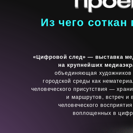
«Цифровой след» — выставка медиаис
на крупнейших медиаэкранах
объединяющая художников в ос
городской среды как нематериальног
человеческого присутствия — хранилище
и маршрутов, встреч и воспо
человеческого восприятия и тех
воплощенных в цифровых 