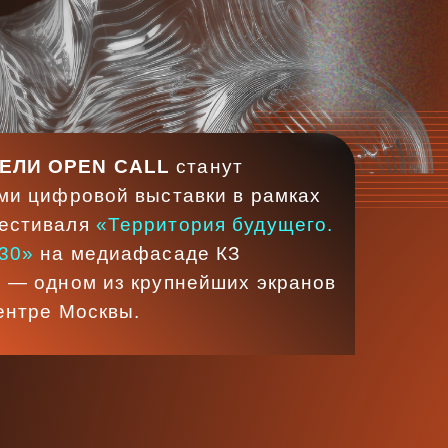
 CALL
станут
ой выставки в рамках
Территория будущего.
иафасаде КЗ
из крупнейших экранов
вы.