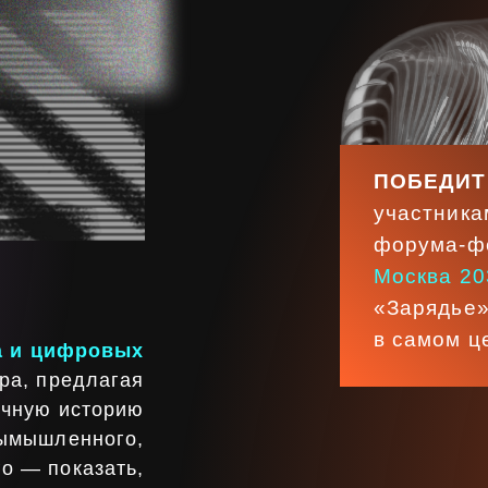
ПОБЕДИТЕЛИ OPEN
участниками цифров
форума-фестиваля
«
Москва 2030»
на мед
«Зарядье» — одном 
в самом центре Моск
ифровых
редлагая
 историю
ленного,
оказать,
 и каким
удущее?